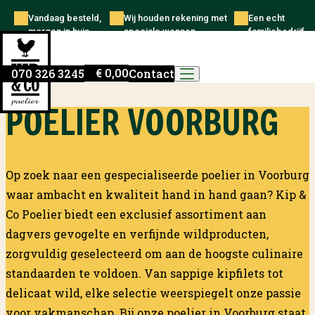
Skip to content
Vandaag besteld,
Wij houden rekening met
Een echt
morgen in huis
speciale wensen
familiebedrijf
Kip en Co Poelier
€
0,00
070 326 3245
Contact
POELIER VOORBURG
Op zoek naar een gespecialiseerde poelier in Voorburg
waar ambacht en kwaliteit hand in hand gaan?
Kip &
Co Poelier
biedt een exclusief assortiment aan
dagvers gevogelte en verfijnde wildproducten,
zorgvuldig geselecteerd om aan de hoogste culinaire
standaarden te voldoen. Van sappige kipfilets tot
delicaat wild, elke selectie weerspiegelt onze passie
voor vakmanschap. Bij onze poelier in Voorburg staat