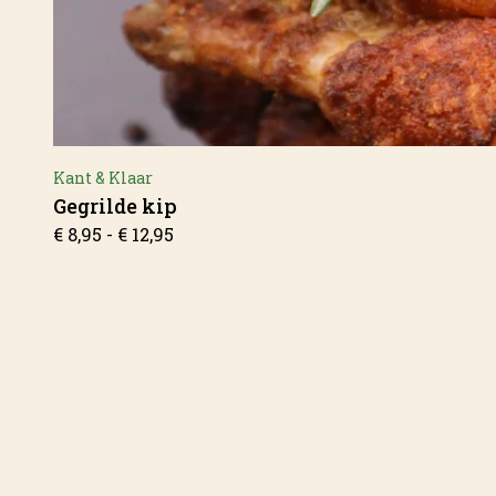
Kant & Klaar
Gegrilde kip
Prijsklasse:
€
8,95
-
€
12,95
€ 8,95
tot
€ 12,95