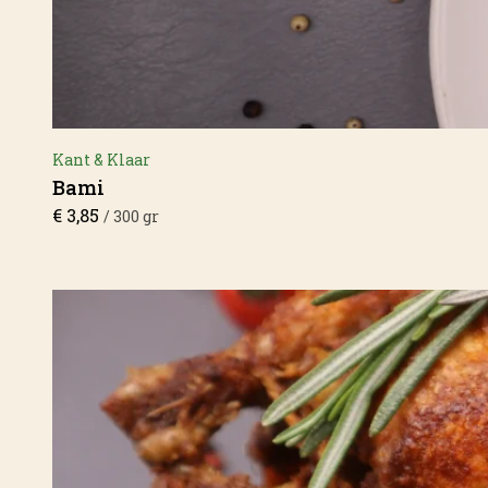
Kant & Klaar
Bami
€
3,85
/ 300 gr