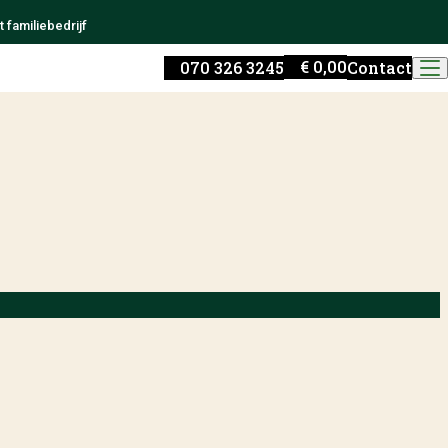
 familiebedrijf
€
0,00
070 326 3245
Contact