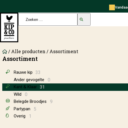
Skip to content
Vandaag
Kip en Co Poelier
Zoeken
naar:
/
Alle producten
/ Assortiment
Assortiment
Rauwe kip
33
Ander gevogelte
0
Kant & Klaar
31
Wild
0
Belegde Broodjes
9
Partypan
5
Overig
1