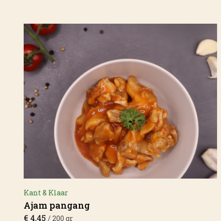
Partypan
5
Popularity
Overig
1
Average rating
Newness
Price: low to high
Price: high to low
Random Products
Product Name
Show only products on sale
In stock only
Kant & Klaar
Ajam pangang
€
4,45
/ 200 gr