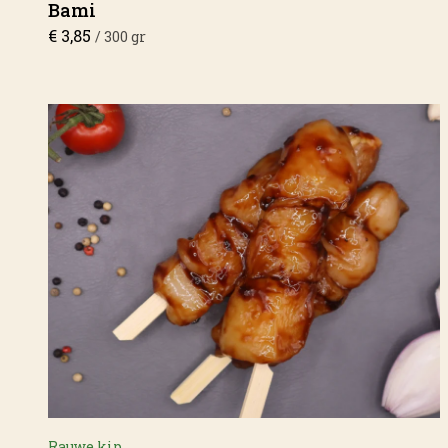
Bami
€
3,85
/ 300 gr
Rauwe kip