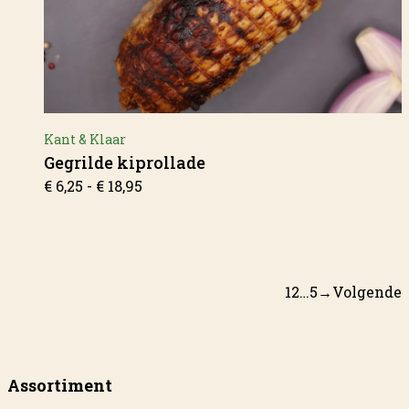
Kant & Klaar
Gegrilde kiprollade
Prijsklasse:
€
6,25
-
€
18,95
€ 6,25
tot
€ 18,95
1
2
…
5
→
Volgende
Assortiment