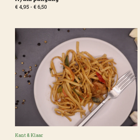
Prijsklasse:
€
4,95
-
€
6,50
€ 4,95
tot
€ 6,50
Kant & Klaar