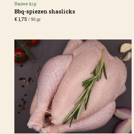
Rauwe kip
Bbq-spiezen shaslicks
€
1,75
/ 90 gr