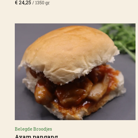
€
24,25
/ 1350 gr
Belegde Broodjes
Ayam pangang