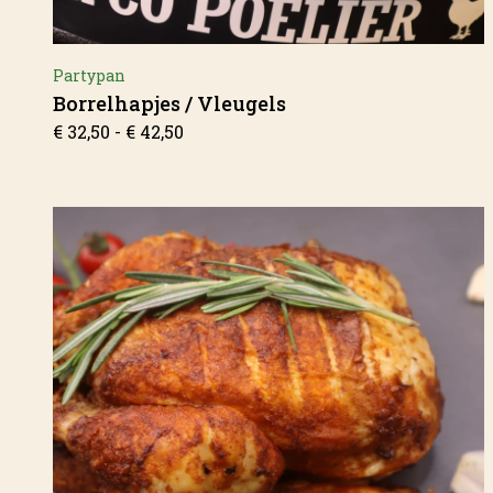
Partypan
Borrelhapjes / Vleugels
Prijsklasse:
€
32,50
-
€
42,50
€ 32,50
tot
€ 42,50