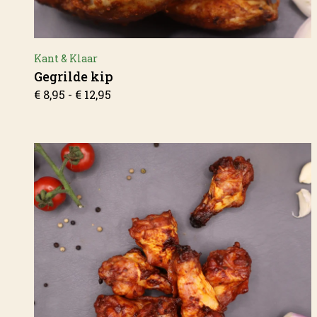
Kant & Klaar
Gegrilde kip
Prijsklasse:
€
8,95
-
€
12,95
€ 8,95
tot
€ 12,95