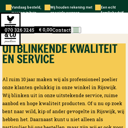
Skip to content
Vandaag besteld,
Wij houden rekening met
Een echt
morgen in huis
speciale wensen
familiebedrijf
Kip en Co Poelier
€
0,00
070 326 3245
Contact
UITBLINKENDE KWALITEIT
EN SERVICE
Al ruim 10 jaar maken wij als professioneel poelier
onze klanten gelukkig in onze winkel in Rijswijk.
Wij blinken uit in onze uitstekende service, ruime
aanbod en hoge kwaliteit producten. Of u nu op zoek
bent naar wild, kip of ander gevogelte in Rijswijk, wij
hebben het. Daarnaast kunt u niet alleen als
particulier bij ons bestellen, maar zijn wij er ook voor