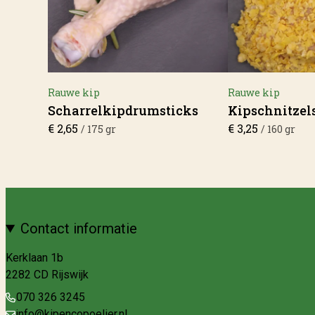
Rauwe kip
Rauwe kip
Scharrelkipdrumsticks
Kipschnitzel
€
2,65
€
3,25
/ 175 gr
/ 160 gr
Contact informatie
Kerklaan 1b
2282 CD Rijswijk
070 326 3245
info@kipencopoelier.nl