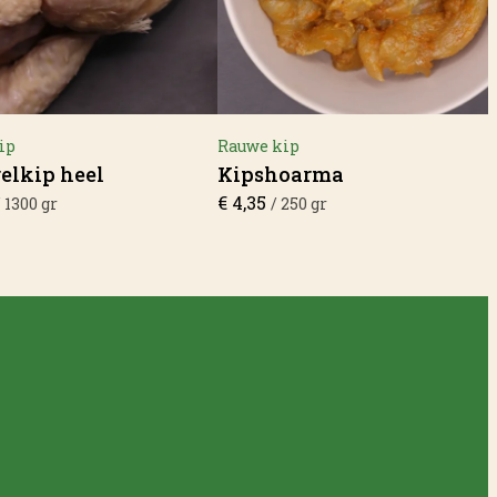
ip
Rauwe kip
elkip heel
Kipshoarma
€
4,35
/ 1300 gr
/ 250 gr