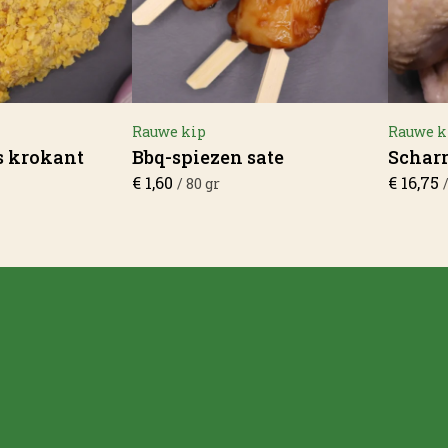
Rauwe kip
Rauwe k
s krokant
Bbq-spiezen sate
Scharr
€
1,60
€
16,75
/ 80 gr