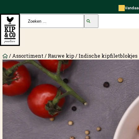
Skip to content
Vandaag
Kip en Co Poelier
Zoeken
naar:
/
Assortiment
/
Rauwe kip
/ Indische kipfiletblokjes