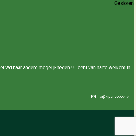
Gesloten
enieuwd naar andere mogelijkheden? U bent van harte welkom in
info@kipencopoelier.nl