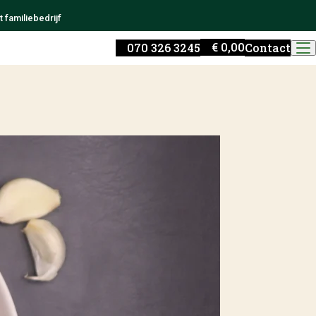
 familiebedrijf
€
0,00
070 326 3245
Contact