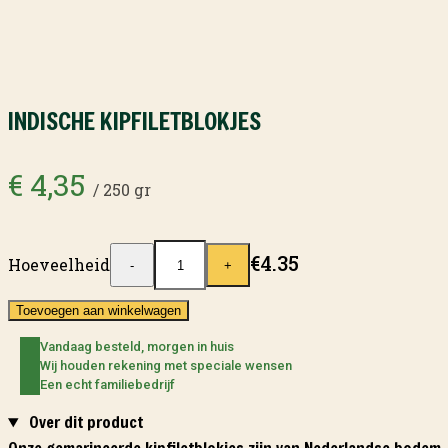
INDISCHE KIPFILETBLOKJES
€
4,35
/ 250 gr
€
4.35
Hoeveelheid
-
+
Toevoegen aan winkelwagen
Vandaag besteld, morgen in huis
Wij houden rekening met speciale wensen
Een echt familiebedrijf
Over dit product
Onze gemarineerde kipfiletblokjes zijn van Nederlandse bodem. 