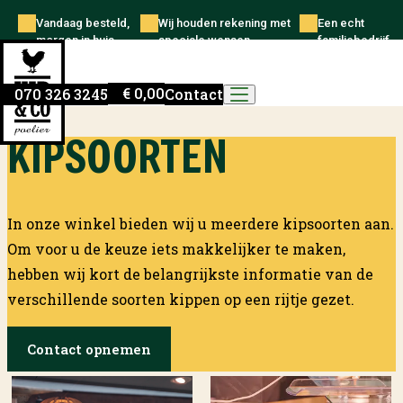
Skip to content
Vandaag besteld,
Wij houden rekening met
Een echt
morgen in huis
speciale wensen
familiebedrijf
Kip en Co Poelier
€
0,00
070 326 3245
Contact
KIPSOORTEN
In onze winkel bieden wij u meerdere kipsoorten aan.
Om voor u de keuze iets makkelijker te maken,
hebben wij kort de belangrijkste informatie van de
verschillende soorten kippen op een rijtje gezet.
Contact opnemen